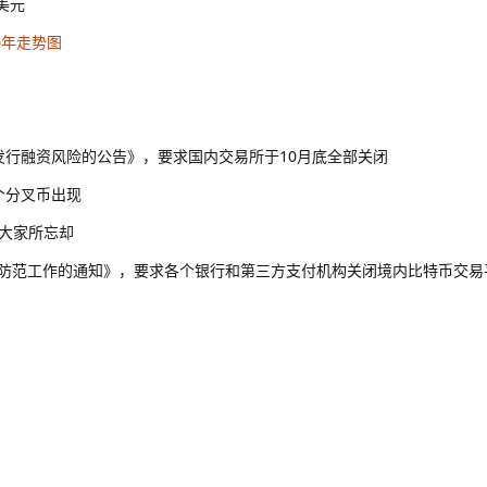
美元
0年走势图
帀发行融资风险的公告》，要求国内交易所于10月底全部关闭
个分叉币出现
被大家所忘却
风险防范工作的通知》，要求各个银行和第三方支付机构关闭境内比特币交