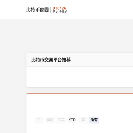
BTC126
比特币家园
历史行情站
比特币交易平台推荐
月
季度
半年
YTD
年
所有