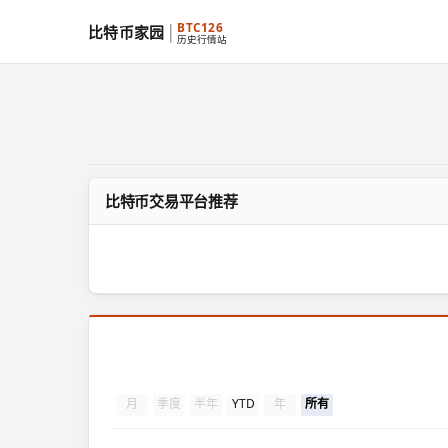
BTC126
比特币家园
历史行情站
比特币交易平台推荐
月
季度
半年
YTD
年
所有