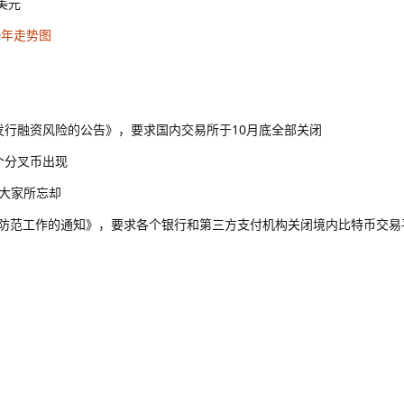
美元
0年走势图
帀发行融资风险的公告》，要求国内交易所于10月底全部关闭
个分叉币出现
被大家所忘却
风险防范工作的通知》，要求各个银行和第三方支付机构关闭境内比特币交